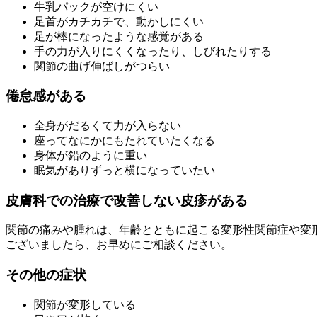
牛乳パックが空けにくい
足首がカチカチで、動かしにくい
足が棒になったような感覚がある
手の力が入りにくくなったり、しびれたりする
関節の曲げ伸ばしがつらい
倦怠感がある
全身がだるくて力が入らない
座ってなにかにもたれていたくなる
身体が鉛のように重い
眠気がありずっと横になっていたい
皮膚科での治療で改善しない皮疹がある
関節の痛みや腫れは、年齢とともに起こる変形性関節症や変
ございましたら、お早めにご相談ください。
その他の症状
関節が変形している