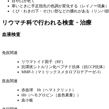
目や口が乾く
寒いときに手足指先の色調が変化する（レイノー現象）
くび・わきの下・そけい部などの腫れがある（リンパ節
リウマチ科で行われる検査・治療
血液検査
免疫関連
リウマトイド因子（RF）
抗環状シトルリン化ペプチド抗体（抗CCP抗体）
MMP-3（マトリックスメタロプロテアーゼ-3）
貧血関連
赤血球 Ht（ヘマトクリット）
Hb（ヘモグロビン［血色素量］）
血小板