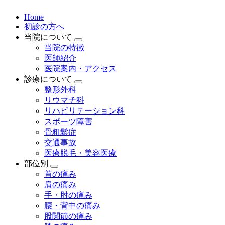
Home
初診の方へ
当院について
当院の特徴
医師紹介
医院案内・アクセス
診療について
整形外科
リウマチ科
リハビリテーション科
スポーツ障害
骨粗鬆症
交通事故
医療脱毛・美容医療
部位別
首の痛み
肩の痛み
手・肘の痛み
腰・背中の痛み
股関節の痛み