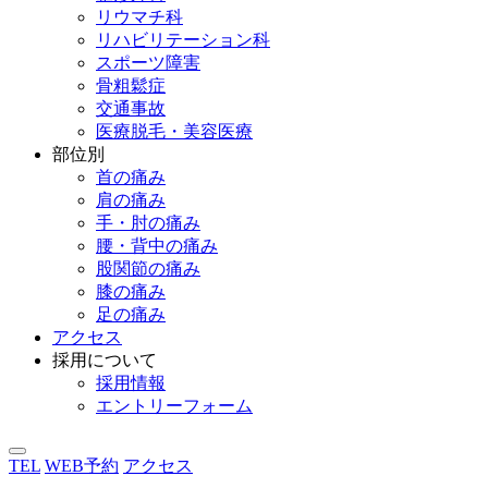
リウマチ科
リハビリテーション科
スポーツ障害
骨粗鬆症
交通事故
医療脱毛・美容医療
部位別
首の痛み
肩の痛み
手・肘の痛み
腰・背中の痛み
股関節の痛み
膝の痛み
足の痛み
アクセス
採用について
採用情報
エントリーフォーム
TEL
WEB予約
アクセス