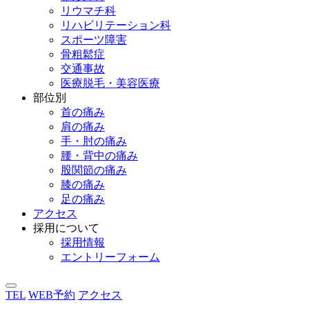
リウマチ科
リハビリテーション科
スポーツ障害
骨粗鬆症
交通事故
医療脱毛・美容医療
部位別
首の痛み
肩の痛み
手・肘の痛み
腰・背中の痛み
股関節の痛み
膝の痛み
足の痛み
アクセス
採用について
採用情報
エントリーフォーム
TEL
WEB予約
アクセス