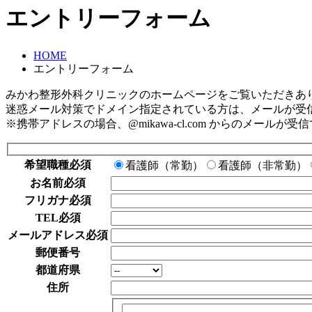
エントリーフォーム
HOME
エントリーフォーム
みかわ整形外科クリニックのホームページをご覧いただきあ
迷惑メール対策でドメイン指定されている方は、メールが受
※携帯アドレスの場合、@mikawa-cl.com からのメール
希望職種
必須
看護師（常勤）
看護師（非常勤）
お名前
必須
フリガナ
必須
TEL
必須
メールアドレス
必須
郵便番号
都道府県
住所