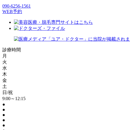
090-6256-1561
WEB予約
診療時間
月
火
水
木
金
土
日/祝
9:00～12:15
●
●
●
●
●