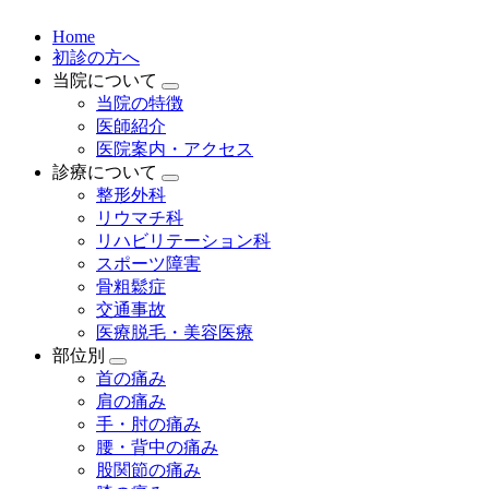
Home
初診の方へ
当院について
当院の特徴
医師紹介
医院案内・アクセス
診療について
整形外科
リウマチ科
リハビリテーション科
スポーツ障害
骨粗鬆症
交通事故
医療脱毛・美容医療
部位別
首の痛み
肩の痛み
手・肘の痛み
腰・背中の痛み
股関節の痛み