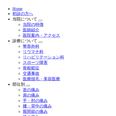
Home
初診の方へ
当院について
当院の特徴
医師紹介
医院案内・アクセス
診療について
整形外科
リウマチ科
リハビリテーション科
スポーツ障害
骨粗鬆症
交通事故
医療脱毛・美容医療
部位別
首の痛み
肩の痛み
手・肘の痛み
腰・背中の痛み
股関節の痛み