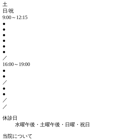
土
日/祝
9:00～12:15
●
●
●
●
●
●
／
16:00～19:00
●
●
／
●
●
／
／
休診日
水曜午後・土曜午後・日曜・祝日
当院について