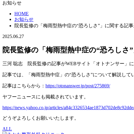
お知らせ
HOME
お知らせ
院長監修の「梅雨型熱中症の“恐ろしさ”」に関する記
2025.06.27
院長監修の「梅雨型熱中症の“恐ろしさ
三河 聡志 院長監修の記事がWEBサイト「オトナンサー」
記事では、「梅雨型熱中症」の“恐ろしさ”について解説して
記事はこちらから：
https://otonanswer.jp/post/275869/
ヤフーニュースにも掲載されています。
https://news.yahoo.co.jp/articles/a84c3326534ae1873d702de8c92dd
どうぞよろしくお願いいたします。
ALL