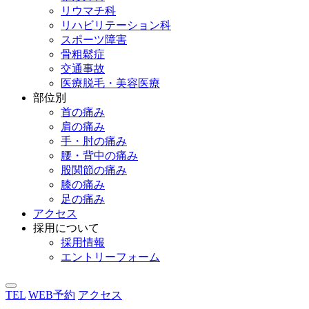
リウマチ科
リハビリテーション科
スポーツ障害
骨粗鬆症
交通事故
医療脱毛・美容医療
部位別
首の痛み
肩の痛み
手・肘の痛み
腰・背中の痛み
股関節の痛み
膝の痛み
足の痛み
アクセス
採用について
採用情報
エントリーフォーム
TEL
WEB予約
アクセス